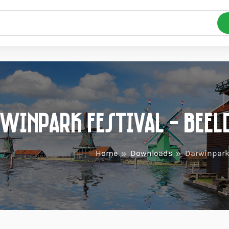
winpark festival - Beel
Home
Downloads
Darwinpark 