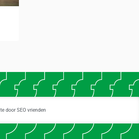
ite door
SEO vrienden