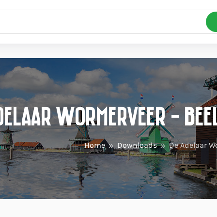
delaar Wormerveer - Bee
Home
Downloads
De Adelaar W