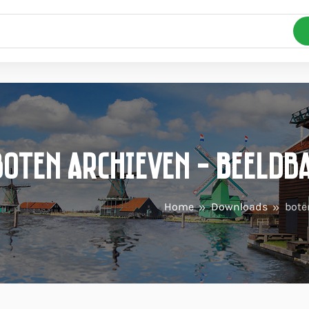
boten Archieven - Beeldb
Home
Downloads
bote