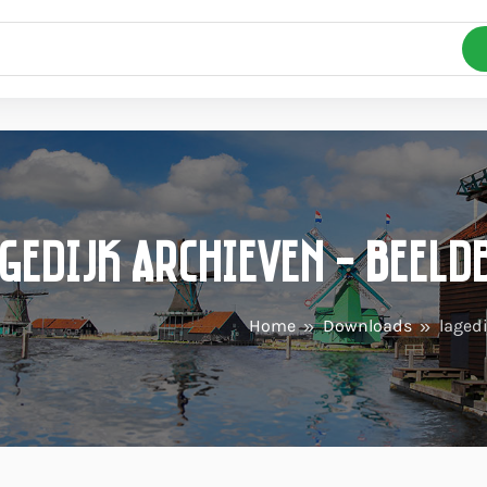
gedijk Archieven - Beel
Home
Downloads
laged