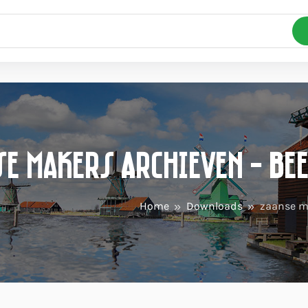
e makers Archieven - Be
Home
Downloads
zaanse m