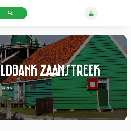
eldbank Zaanstreek
akers