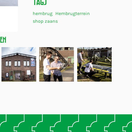
Tags
hembrug
Hembrugterrein
shop zaans
gen