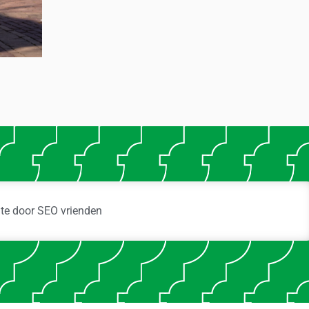
ite door
SEO vrienden