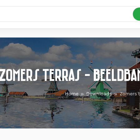
Zomers terras - Beeldba
Home
Downloads
Zomers t