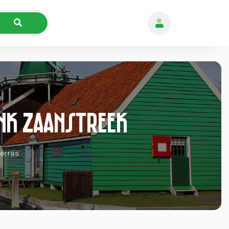
nk Zaanstreek
erras