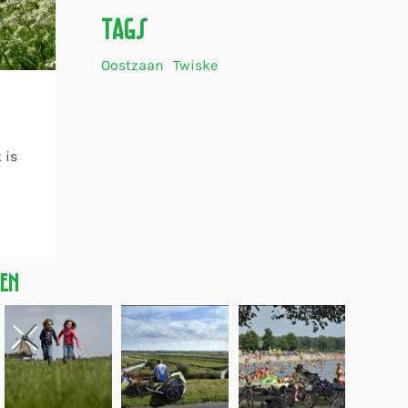
Tags
Oostzaan
Twiske
 is
gen