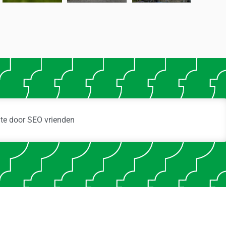
ite door
SEO vrienden