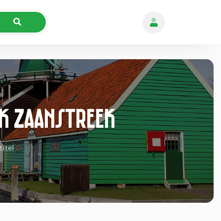
nk Zaanstreek
itel