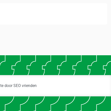
ite door
SEO vrienden