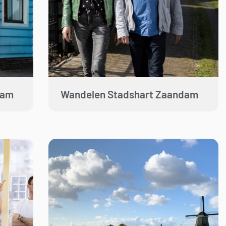
dam
Wandelen Stadshart Zaandam