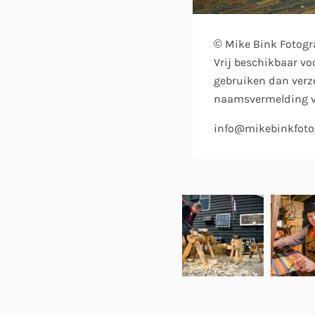
© Mike Bink Fotogr
Vrij beschikbaar vo
gebruiken dan verzo
naamsvermelding ve
info@mikebinkfotog