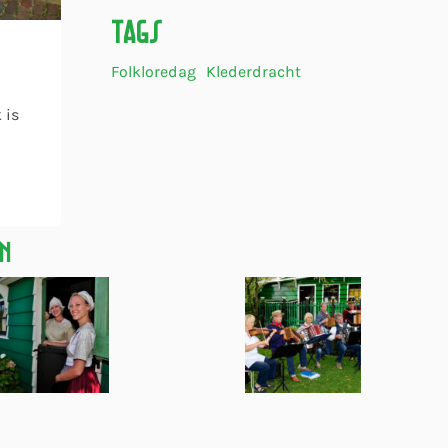
Tags
Folkloredag
Klederdracht
 is
en