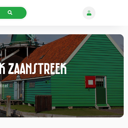
nk Zaanstreek
itel