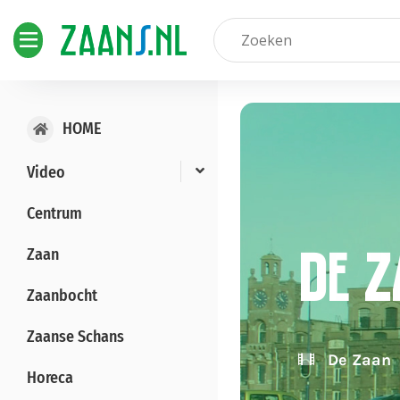
HOME
Video
Centrum
Zaan
De 
Zaan
Zaanbocht
Zaanse Schans
Industrie
De Zaan
Horeca