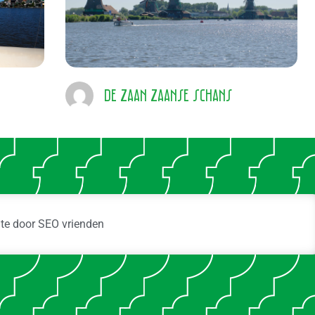
De Zaan Zaanse Schans
ite door
SEO vrienden