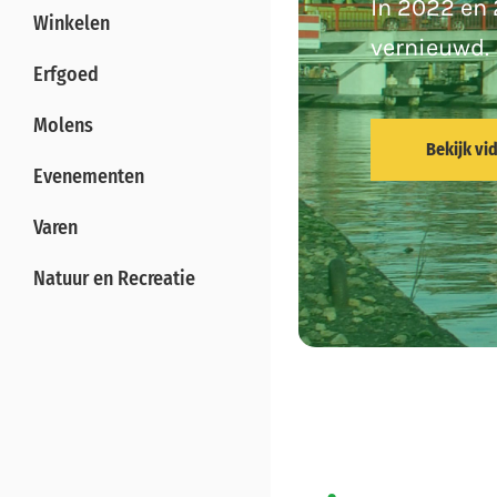
Jarenlang 
In 2022 en
Winkelen
industrie 
vernieuwd. 
Erfgoed
Duyvis en 
Molens
Bekijk vi
Evenementen
Bekijk vi
Varen
Natuur en Recreatie