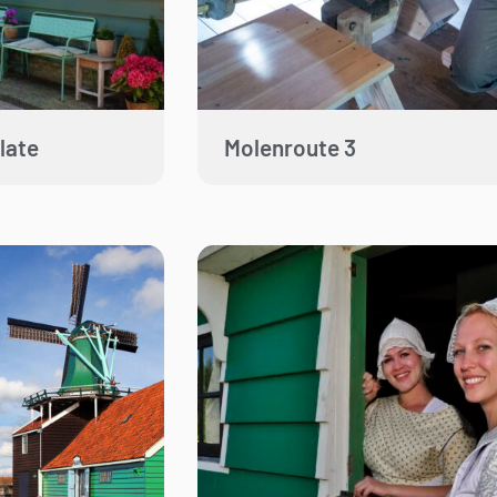
late
Molenroute 3