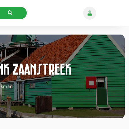
nk Zaanstreek
isman