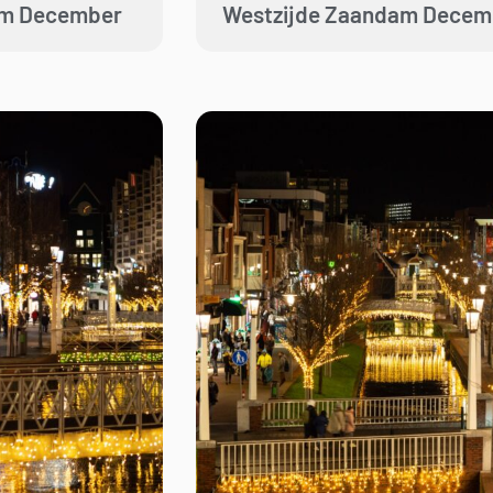
am December
Westzijde Zaandam Decem