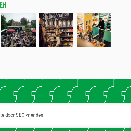
gen
ite door
SEO vrienden