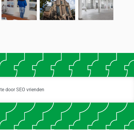
ite door
SEO vrienden