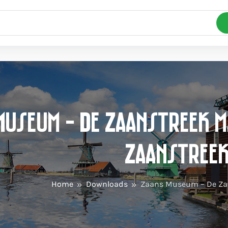
Museum - De Zaanstreek m
Zaanstree
Home
Downloads
Zaans Museum – De Za