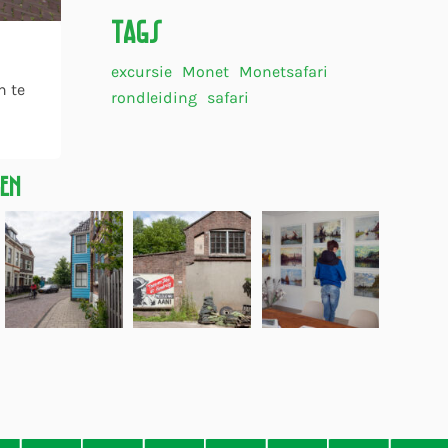
Tags
excursie
Monet
Monetsafari
n te
rondleiding
safari
gen