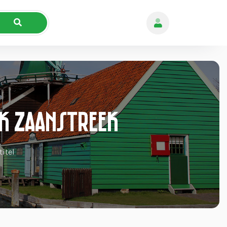
nk Zaanstreek
itel