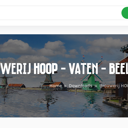
werij HOOP - Vaten - Be
Home
Downloads
Brouwerij HO