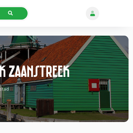
k Zaanstreek
stad