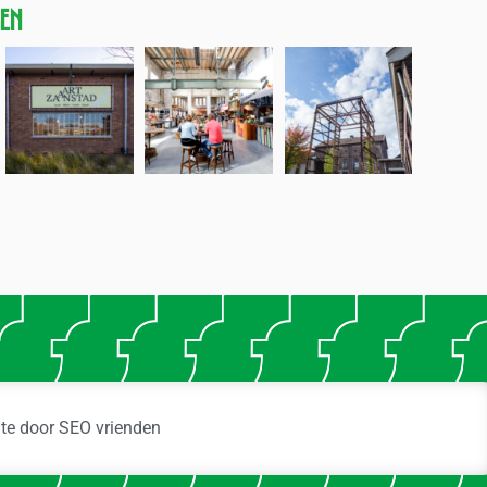
gen
ite door
SEO vrienden