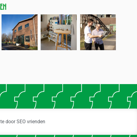
gen
ite door
SEO vrienden