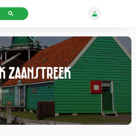
nk Zaanstreek
itel